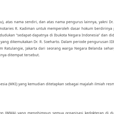
u), atas nama sendiri, dan atas nama pengurus lainnya, yakni Dr.
 notaries R. Kadiman untuk memperoleh dasar hokum berdirinya 
dukan “sedapat-dapatnya di Ibukota Negara Indonesia” dan didiri
ng dikemukakan Dr. R. Soeharto. Dalam periode pengurusan IDI in
m Ratulangie, Jakarta dari seorang warga Negara Belanda sehar
inya ditempat tersebut.
esia (MKI) yang kemudian ditetapkan sebagai majalah ilmiah resmi
on (WMA) yang menghimpun semua organisasi kedokteran di dunia