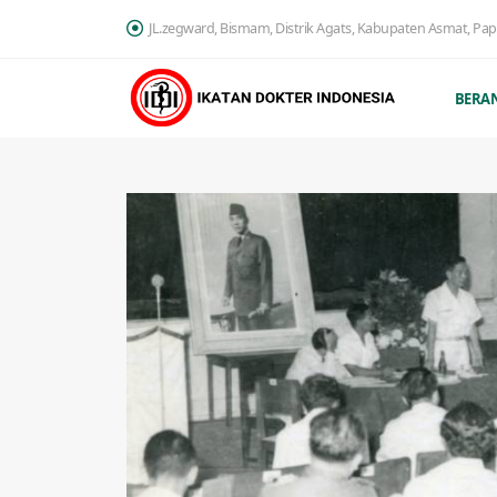
JL.zegward, Bismam, Distrik Agats, Kabupaten Asmat, Pa
BERA