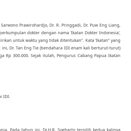
 Sarwono Prawirohardjo, Dr. R. Pringgadi, Dr. Puw Eng Liang,
perkumpulan dokter dengan nama ‘Ikatan Dokter Indonesia’,
kan untuk waktu yang tidak ditentukan”. Kata ‘Ikatan” yang
i, Dr. Tan Eng Tie (bendahara IDI enam kali berturut-turut)
ga Rp 300.000. Sejak itulah, Pengurus Cabang Papua Ikatan
 IDI.
. Pada tahun ini, Dr.H.R. Soeharto terpilih kedua kalinya