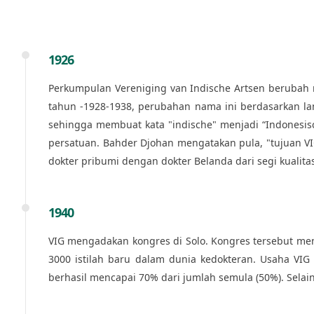
1926
Perkumpulan Vereniging van Indische Artsen berubah n
tahun -1928-1938, perubahan nama ini berdasarkan lan
sehingga membuat kata "indische" menjadi “Indonesisc
persatuan. Bahder Djohan mengatakan pula, "tujuan V
dokter pribumi dengan dokter Belanda dari segi kualita
1940
VIG mengadakan kongres di Solo. Kongres tersebut men
3000 istilah baru dalam dunia kedokteran. Usaha VIG
berhasil mencapai 70% dari jumlah semula (50%). Selai