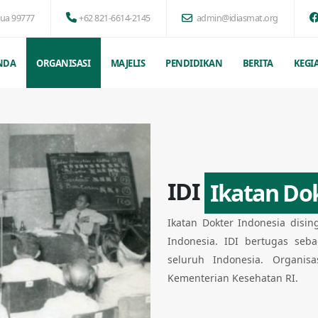
pua 99777
+62 821-6614-2145
admin@idiasmat.org
NDA
ORGANISASI
MAJELIS
PENDIDIKAN
BERITA
KEGI
IDI
Ikatan Do
Ikatan Dokter Indonesia disin
Indonesia. IDI bertugas seb
seluruh Indonesia. Organisa
Kementerian Kesehatan RI.